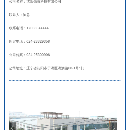
公司名称：沈阳强海科技有限公司
并出口俄罗斯及中东地区。在国内强海产品覆盖了28个省、市、自
治区。公司产品种类齐全，主营生产：CDL、CDLF系列不锈钢轻
联系人：陈总
型立式多级离心泵、QHWG无负压变频供水设备、IRG/ISW系列立
式/卧式管道离心泵、XBD(CCCF)立式消防泵、GDL系列立式多级
联系电话：17038044444
泵等多种产品。公司本着“品质追求、永无止境”的信念，打造强海科
技永远追求精益求精的良好品质。
固定电话：024-23329358
公司传真：024-25300906
公司地址：辽宁省沈阳市于洪区洪润路68-1号1门