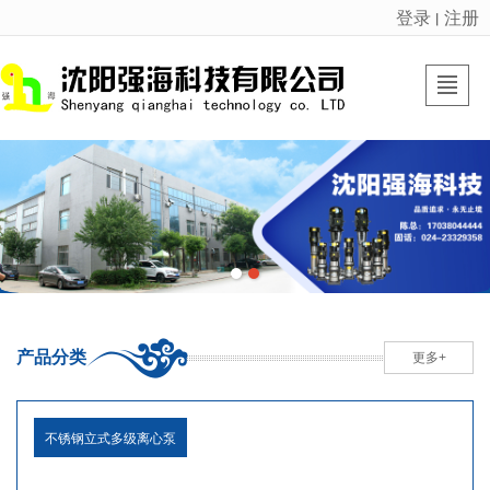
登录
注册
丨
很遗憾，因您的浏览器版本过低导致无法获得最佳浏览体验，推荐下载安装谷歌浏览器！
首页
强海产品
强海动态
走进强海
厂区基地
资质荣誉
联系我们
LBS
产品分类
更多+
不锈钢立式多级离心泵