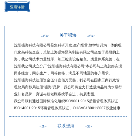
离心泵产业的核心集聚区...
查看详情
关于强海
沈阳强海科技有限公司是集科研开发,生产经营,教学培训为一体的现
代化高科技企业，总部上海强海泵阀制造有限公司坐落于美丽的上
海，我公司技术力量雄厚、加工检测设备精良、质量体系完善，在
沈阳我公司成立分厂“沈阳强海科技有限公司”本公司与上海总部实现
同步经营，同步生产，同等价格，满足不同地区的客户需求。
沈阳强海科技注册资金伍仟壹佰万元整，我公司在国家工商行政管
理总局商标局注册“强海”品牌，我公司将全力打造强海品牌为水泵行
业知名品牌，真诚与新老顾客携手奋进，共展宏图。
我公司顺利通过国际标准化组织ISO9001:2015质量管理体系认证、
ISO14001:2015环境管理体系认证、OHSAS18001:2007职业健康
安全管理体系认证、，率先通过国家消防CCCF强制认证。在激烈
的市场竞争中，本公司以良好的产品质量和完善的售后服务，在同
联系强海
行中享有较高的声誉。多年来，我公司凭借良好的产品、良好的售
前、售后服务赢得了国内外广大用户的好评。产品经销全国各地，