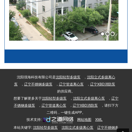
1
2
3
沈阳强海科技有限公司是
沈阳轻型多级泵
，
沈阳立式多级离心
泵
，
辽宁不锈钢多级泵
，
辽宁管道离心泵
，
辽宁XBD消防泵
的供应商。
想要了解更多关于
沈阳轻型多级泵
，
沈阳立式多级离心泵
，
辽宁
不锈钢多级泵
，
辽宁管道离心泵
，
辽宁XBD消防泵
，请扫下方
二维码，一键生成APP。
技术支持:
网站地图
XML
本站关键字:
沈阳轻型多级泵
沈阳立式多级离心泵
辽宁不锈钢多