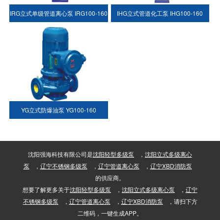
IRG立式单级管道离心泵 IRG100-160
IHG立式管道化工泵 IHG100-160
YG立式防爆油泵 YG100-160
沈阳强海科技有限公司是
沈阳轻型多级泵
，
沈阳立式多级离心
泵
，
辽宁不锈钢多级泵
，
辽宁管道离心泵
，
辽宁XBD消防泵
的供应商。
想要了解更多关于
沈阳轻型多级泵
，
沈阳立式多级离心泵
，
辽宁
不锈钢多级泵
，
辽宁管道离心泵
，
辽宁XBD消防泵
，请扫下方
二维码，一键生成APP。