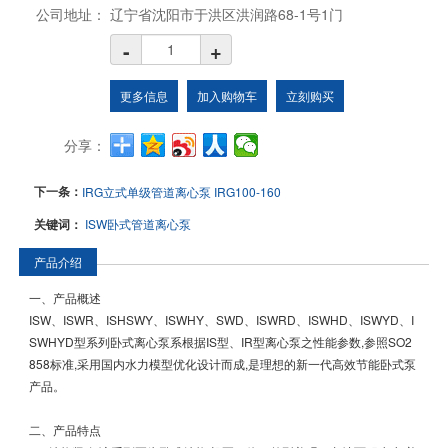
公司地址：
辽宁省沈阳市于洪区洪润路68-1号1门
-
+
更多信息
加入购物车
立刻购买
分享：
下一条：
IRG立式单级管道离心泵 IRG100-160
关键词：
ISW卧式管道离心泵
产品介绍
一、产品概述
ISW、ISWR、ISHSWY、ISWHY、SWD、ISWRD、ISWHD、ISWYD、I
SWHYD型系列卧式离心泵系根据IS型、IR型离心泵之性能参数,参照SO2
858标准,采用国内水力模型优化设计而成,是理想的新一代高效节能卧式泵
产品。
二、产品特点