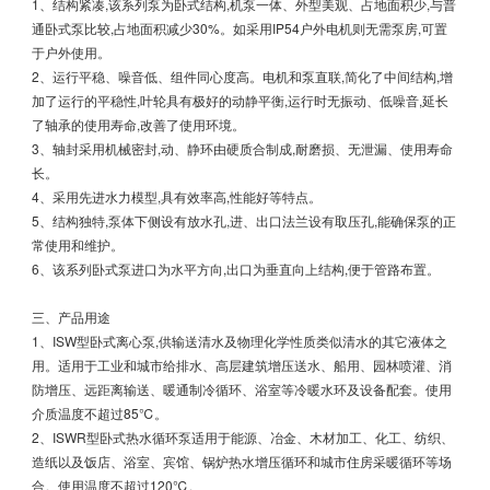
1、结构紧凑,该系列泵为卧式结构,机泵一体、外型美观、占地面积少,与普
通卧式泵比较,占地面积减少30%。如采用IP54户外电机则无需泵房,可置
于户外使用。
2、运行平稳、噪音低、组件同心度高。电机和泵直联,简化了中间结构,增
加了运行的平稳性,叶轮具有极好的动静平衡,运行时无振动、低噪音,延长
了轴承的使用寿命,改善了使用环境。
3、轴封采用机械密封,动、静环由硬质合制成,耐磨损、无泄漏、使用寿命
长。
4、采用先进水力模型,具有效率高,性能好等特点。
5、结构独特,泵体下侧设有放水孔,进、出口法兰设有取压孔,能确保泵的正
常使用和维护。
6、该系列卧式泵进口为水平方向,出口为垂直向上结构,便于管路布置。
三、产品用途
1、ISW型卧式离心泵,供输送清水及物理化学性质类似清水的其它液体之
用。适用于工业和城市给排水、高层建筑增压送水、船用、园林喷灌、消
防增压、远距离输送、暖通制冷循环、浴室等冷暖水环及设备配套。使用
介质温度不超过85℃。
2、ISWR型卧式热水循环泵适用于能源、冶金、木材加工、化工、纺织、
造纸以及饭店、浴室、宾馆、锅炉热水增压循环和城市住房采暖循环等场
合。使用温度不超过120℃。