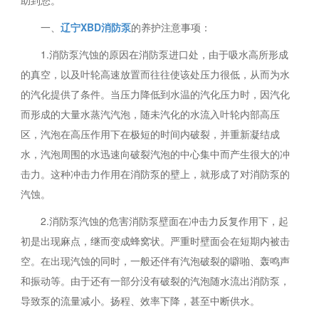
助到您。
一、
辽宁XBD消防泵
的养护注意事项：
1.消防泵汽蚀的原因在消防泵进口处，由于吸水高所形成
的真空，以及叶轮高速放置而往往使该处压力很低，从而为水
的汽化提供了条件。当压力降低到水温的汽化压力时，因汽化
而形成的大量水蒸汽汽泡，随未汽化的水流入叶轮内部高压
区，汽泡在高压作用下在极短的时间内破裂，并重新凝结成
水，汽泡周围的水迅速向破裂汽泡的中心集中而产生很大的冲
击力。这种冲击力作用在消防泵的壁上，就形成了对消防泵的
汽蚀。
2.消防泵汽蚀的危害消防泵壁面在冲击力反复作用下，起
初是出现麻点，继而变成蜂窝状。严重时壁面会在短期内被击
空。在出现汽蚀的同时，一般还伴有汽泡破裂的噼啪、轰鸣声
和振动等。由于还有一部分没有破裂的汽泡随水流出消防泵，
导致泵的流量减小。扬程、效率下降，甚至中断供水。