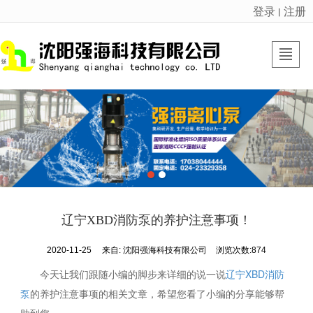
登录
注册
丨
很遗憾，因您的浏览器版本过低导致无法获得最佳浏览体验，推荐下载安装谷歌浏览器！
首页
强海产品
强海动态
走进强海
厂区基地
资质荣誉
联系我们
LBS
辽宁XBD消防泵的养护注意事项！
2020-11-25
来自:
沈阳强海科技有限公司
浏览次数:874
今天让我们跟随小编的脚步来详细的说一说
辽宁XBD消防
泵
的养护注意事项的相关文章，希望您看了小编的分享能够帮