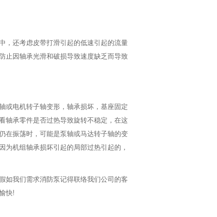
中，还考虑皮带打滑引起的低速引起的流量
防止因轴承光滑和破损导致速度缺乏而导致
轴或电机转子轴变形，轴承损坏，基座固定
看轴承零件是否过热导致旋转不稳定，在这
仍在振荡时，可能是泵轴或马达转子轴的变
因为机组轴承损坏引起的局部过热引起的，
假如我们需求消防泵记得联络我们公司的客
愉快!