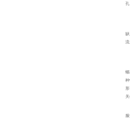
孔
缺
流
螺
种
形
关
服