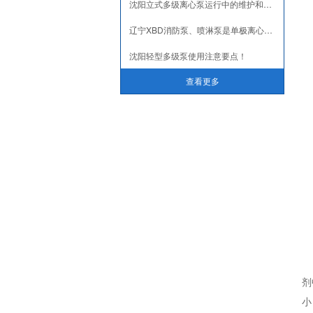
沈阳立式多级离心泵运行中的维护和保养
辽宁XBD消防泵、喷淋泵是单极离心泵还是多级离心泵
沈阳轻型多级泵使用注意要点！
查看更多
剂
小