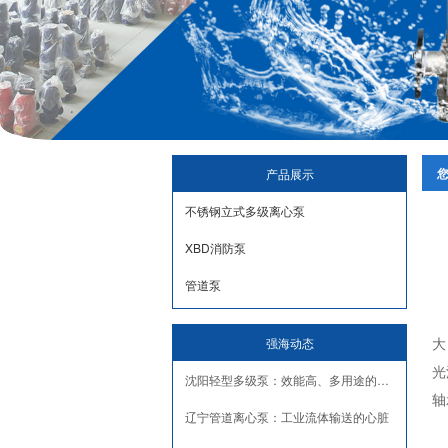
产品展示
不锈钢立式多级离心泵
XBD消防泵
管道泵
大
强海动态
光
沈阳轻型多级泵：效能高、多用途的流体传输利器
轴
辽宁管道离心泵：工业流体输送的心脏