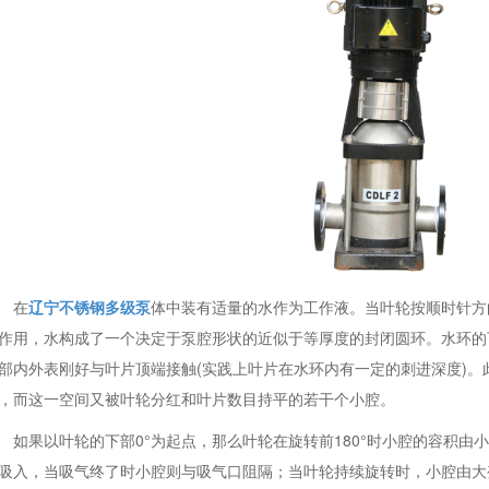
在
辽宁不锈钢多级泵
体中装有适量的水作为工作液。当叶轮按顺时针方
作用，水构成了一个决定于泵腔形状的近似于等厚度的封闭圆环。水环的
部内外表刚好与叶片顶端接触(实践上叶片在水环内有一定的刺进深度)
，而这一空间又被叶轮分红和叶片数目持平的若干个小腔。
如果以叶轮的下部0°为起点，那么叶轮在旋转前180°时小腔的容积
吸入，当吸气终了时小腔则与吸气口阻隔；当叶轮持续旋转时，小腔由大