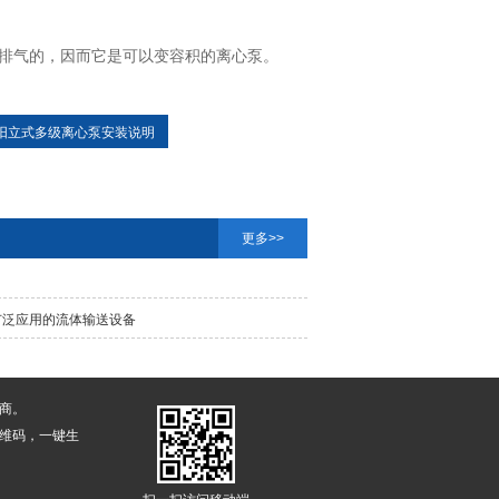
排气的，因而它是可以变容积的离心泵。
阳立式多级离心泵安装说明
更多>>
广泛应用的流体输送设备
商。
维码，一键生
扫一扫访问移动端