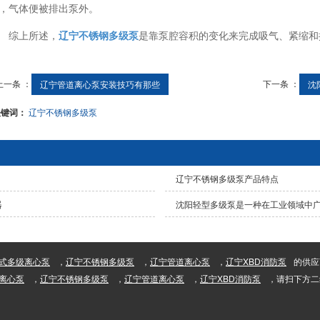
，气体便被排出泵外。
综上所述，
辽宁不锈钢多级泵
是靠泵腔容积的变化来完成吸气、紧缩和
上一条 ：
下一条 ：
辽宁管道离心泵安装技巧有那些
沈
关键词：
辽宁不锈钢多级泵
辽宁不锈钢多级泵产品特点
器
沈阳轻型多级泵是一种在工业领域中
式多级离心泵
，
辽宁不锈钢多级泵
，
辽宁管道离心泵
，
辽宁XBD消防泵
的供应
离心泵
，
辽宁不锈钢多级泵
，
辽宁管道离心泵
，
辽宁XBD消防泵
，请扫下方二