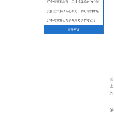
辽宁管道离心泵：工业流体输送的心脏
沈阳立式多级离心泵是一种可靠的水泵
辽宁管道离心泵的气动及运行要点！
查看更多
的
上
间
被