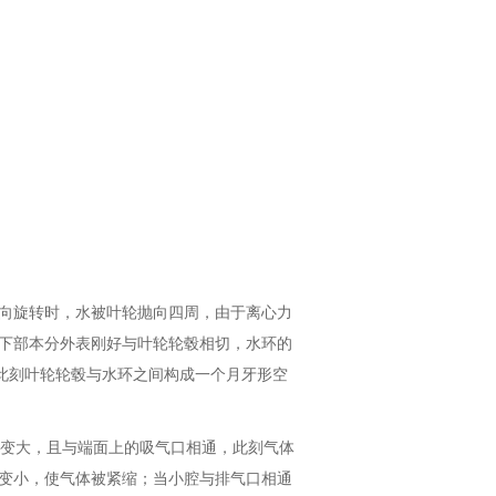
向旋转时，水被叶轮抛向四周，由于离心力
下部本分外表刚好与叶轮轮毂相切，水环的
。此刻叶轮轮毂与水环之间构成一个月牙形空
由小变大，且与端面上的吸气口相通，此刻气体
变小，使气体被紧缩；当小腔与排气口相通