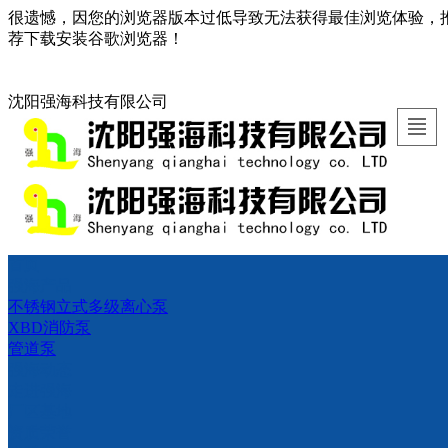
很遗憾，因您的浏览器版本过低导致无法获得最佳浏览体验，
荐下载安装谷歌浏览器！
沈阳强海科技有限公司
首页
首页
强海
强海
走进
厂区
资质
联系
LBS
强海产品
不锈钢立式多级离心泵
产品
动态
强海
基地
荣誉
我们
XBD消防泵
管道泵
强海动态
走进强海
厂区基地
资质荣誉