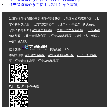
辽宁管道离心泵在使用过程中注意的事项
沈阳强海科技有限公司是
沈阳轻型多级泵
，
沈阳立式多级离心泵
，
辽
宁不锈钢多级泵
，
辽宁管道离心泵
，
辽宁XBD消防泵
的供应商。
想要了解更多关于
沈阳轻型多级泵
，
沈阳立式多级离心泵
，
辽宁不锈
钢多级泵
，
辽宁管道离心泵
，
辽宁XBD消防泵
，请扫下方二维码，
一键生成APP。
技术支持:
网站地图
XML
本站关键字:
沈阳轻型多级泵
沈阳立式多级离心泵
辽宁不锈钢多级
泵
辽宁管道离心泵
辽宁XBD消防泵
扫一扫访问移动端