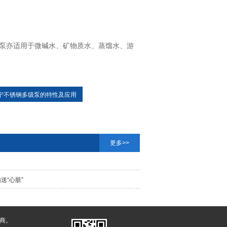
泵亦适用于微碱水、矿物质水、蒸馏水、游
宁不锈钢多级泵的特性及应用
更多>>
送“心脏”
商。