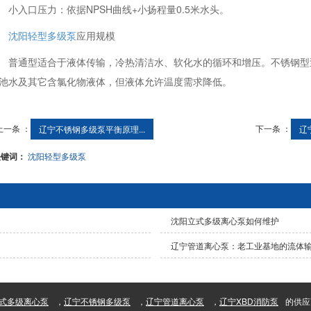
小入口压力：依据NPSH曲线+小扬程量0.5米水头。
沈阳轻型多级泵
应用规模
普通型适合于液体传输，冷热清洁水、软化水的循环和增压。不锈钢型
池水及其它含氯化物液体，但液体允许温度需求降低。
上一条 ：
下一条 ：
辽宁不锈钢多级泵平衡原理...
辽
关键词：
沈阳轻型多级泵
沈阳立式多级离心泵如何维护
辽宁管道离心泵：老工业基地的流体输
式多级离心泵
，
辽宁不锈钢多级泵
，
辽宁管道离心泵
，
辽宁XBD消防泵
的供应