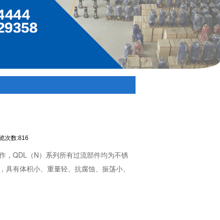
览次数:816
作，QDL（N）系列所有过流部件均为不锈
，具有体积小、重量轻、抗腐蚀、振荡小、