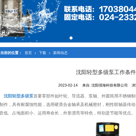
您当前的位置：
首页
>
下载
>
新闻动态
沈阳轻型多级泵工作条件
2023-02-14
来自:
沈阳强海科技有限公司
浏
沈阳轻型多级泵
首要零部件如叶轮、导流器、泵轴、外圆筒用不锈钢制
制作，具有耐腐蚀性能，选用硬质合金轴承及机械密封，刚性联轴器传动
音低、占地面积小、运用寿命长，外形漂亮等特色，特别是节能等优点。